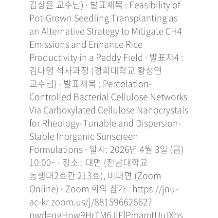
김상윤 교수님) ∙ 발표제목 : Feasibility of
Pot-Grown Seedling Transplanting as
an Alternative Strategy to Mitigate CH4
Emissions and Enhance Rice
Productivity in a Paddy Field ∙ 발표자4 :
김나영 석사과정 (경희대학교 황성연
교수님) ∙ 발표제목 : Percolation-
Controlled Bacterial Cellulose Networks
Via Carboxylated Cellulose Nanocrystals
for Rheology-Tunable and Dispersion-
Stable Inorganic Sunscreen
Formulations ∙ 일시: 2026년 4월 3일 (금)
10:00~ ∙ 장소 : 대면 (전남대학교
농생대2호관 213호), 비대면 (Zoom
Online) ∙ Zoom 회의 참가 : https://jnu-
ac-kr.zoom.us/j/88159662662?
pwd=qgHow9HrTM6JlFlPmamtUutXbs