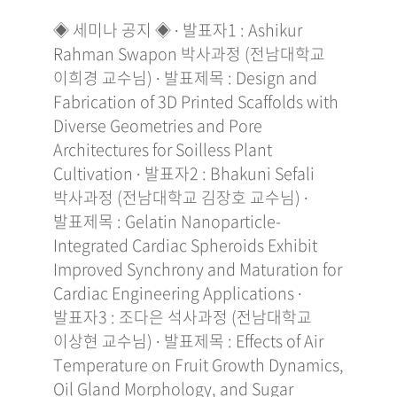
◈ 세미나 공지 ◈ ∙ 발표자1 : Ashikur
Rahman Swapon 박사과정 (전남대학교
이희경 교수님) ∙ 발표제목 : Design and
Fabrication of 3D Printed Scaffolds with
Diverse Geometries and Pore
Architectures for Soilless Plant
Cultivation ∙ 발표자2 : Bhakuni Sefali
박사과정 (전남대학교 김장호 교수님) ∙
발표제목 : Gelatin Nanoparticle-
Integrated Cardiac Spheroids Exhibit
Improved Synchrony and Maturation for
Cardiac Engineering Applications ∙
발표자3 : 조다은 석사과정 (전남대학교
이상현 교수님) ∙ 발표제목 : Effects of Air
Temperature on Fruit Growth Dynamics,
Oil Gland Morphology, and Sugar