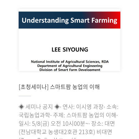
[초청세미나] 스마트팜 농업의 이해
◈ 세미나 공지 ◈∙ 연사: 이시영 과장∙ 소속:
국립농업과학∙ 주제: 스마트팜 농업의 이해∙
일시: 5/8(금) 오전 10시00분~∙ 장소: 대면
(전남대학교 농생대2호관 213호) 비대면