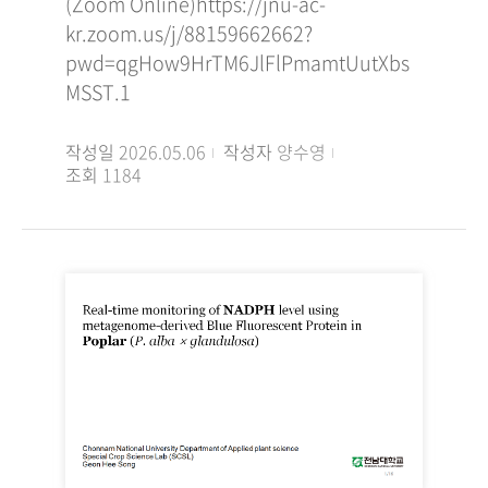
(Zoom Online)https://jnu-ac-
kr.zoom.us/j/88159662662?
pwd=qgHow9HrTM6JlFlPmamtUutXbs
MSST.1
작성일
2026.05.06
작성자
양수영
조회
1184