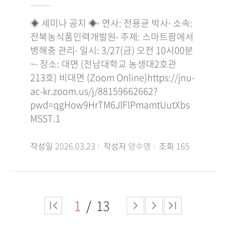
◈ 세미나 공지 ◈∙ 연사: 전용균 박사∙ 소속:
전북농식품인력개발원∙ 주제: 스마트팜에서
병해충 관리∙ 일시: 3/27(금) 오전 10시00분
~∙ 장소: 대면 (전남대학교 농생대2호관
213호) 비대면 (Zoom Online)https://jnu-
ac-kr.zoom.us/j/88159662662?
pwd=qgHow9HrTM6JlFlPmamtUutXbs
MSST.1
작성일
2026.03.23
작성자
양수영
조회
165
1
13